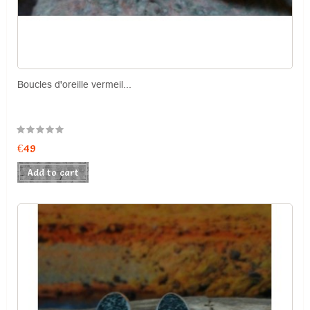
Boucles d'oreille vermeil...
Price
€49
Add to cart