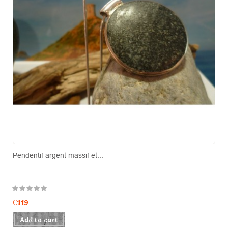
Pendentif argent massif et...
Price
€119
Add to cart