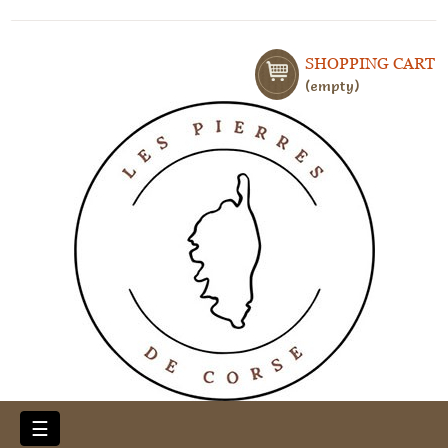
SHOPPING CART
empty
Toggle
☰
navigation