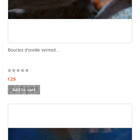
Boucles d'oreille vermeil...
Price
€25
Add to cart