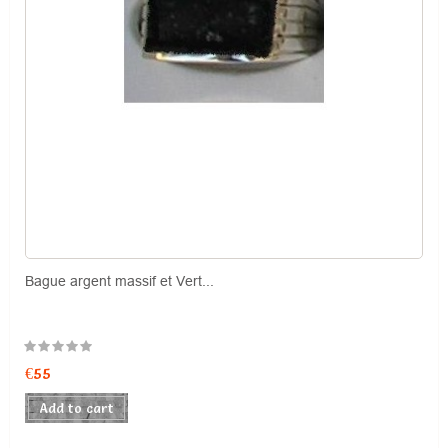
Bague argent massif et Vert...
Price
€55
Add to cart