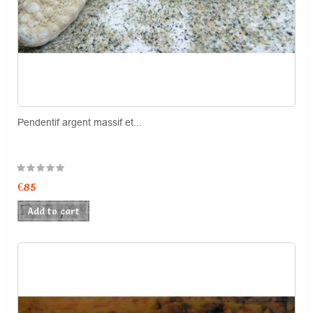
Pendentif argent massif et...
Price
€85
Add to cart