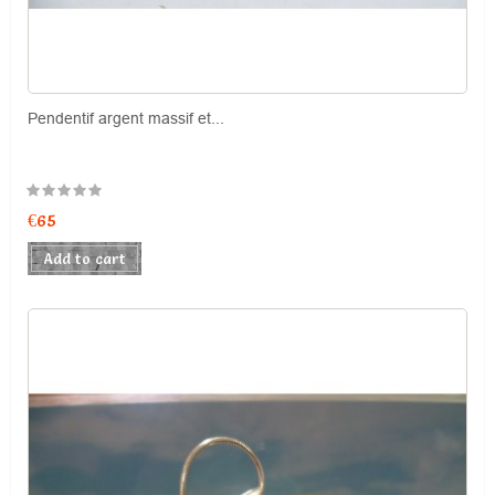
Pendentif argent massif et...
Price
€65
Add to cart