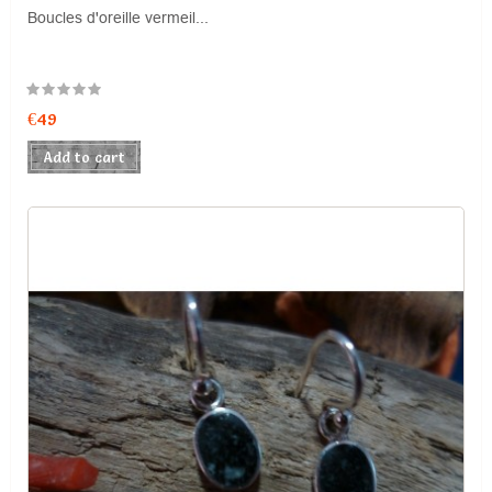
Boucles d'oreille vermeil...
Price
€49
Add to cart