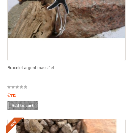
Bracelet argent massif et...
Price
€119
Add to cart
NEW