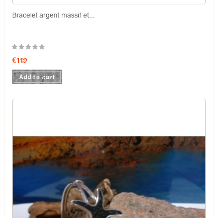
Bracelet argent massif et...
Price
€119
Add to cart