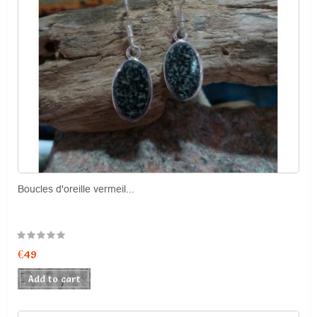
Boucles d'oreille vermeil...
Price
€49
Add to cart