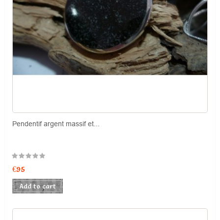
Pendentif argent massif et...
Price
€95
Add to cart