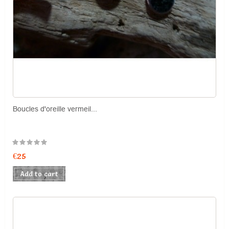
Boucles d'oreille vermeil...
Price
€25
Add to cart