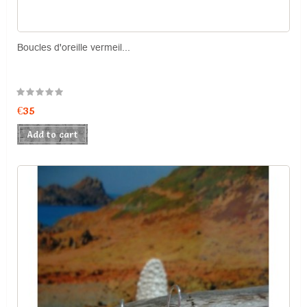
Boucles d'oreille vermeil...
Price
€35
Add to cart