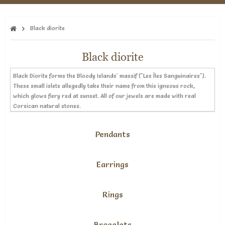
Black diorite
Black diorite
Black Diorite forms the Bloody Islands' massif ("Les Îles Sanguinaires").
These small islets allegedly take their name from this igneous rock,
which glows fiery red at sunset. All of our jewels are made with real
Corsican natural stones.
Pendants
Earrings
Rings
Bracelets