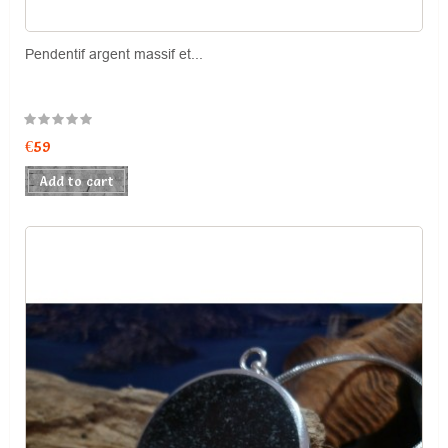
Pendentif argent massif et...
Price
€59
Add to cart