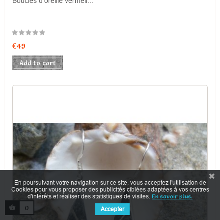
Boucles d'oreille vermeil...
Price
€49
Add to cart
En poursuivant votre navigation sur ce site, vous acceptez l'utilisation de
Cookies pour vous proposer des publicités ciblées adaptées à vos centres
d'intérêts et réaliser des statistiques de visites.
En savoir plus.
0
Accepter