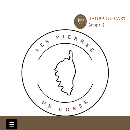
SHOPPING CART
empty
Toggle
☰
navigation