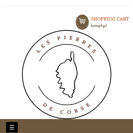
SHOPPING CART
empty
Toggle
☰
navigation