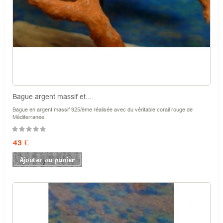
Bague argent massif et...
Bague en argent massif 925/ème réalisée avec du véritable corail rouge de
Méditerranée.
Prix
43 €
Ajouter au panier