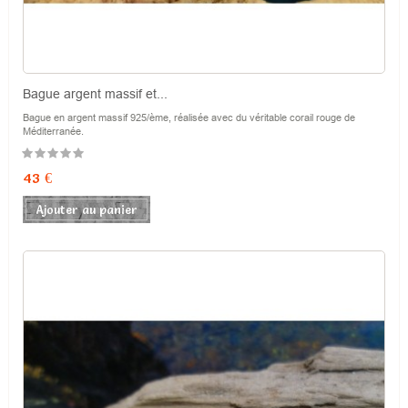
Bague argent massif et...
Bague en argent massif 925/ème, réalisée avec du véritable corail rouge de
Méditerranée.
Prix
43 €
Ajouter au panier