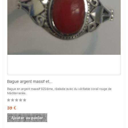
Bague argent massif et...
Bague en argent massif 925/ème, réalisée avec du véritable corail rouge de
Méditerranée.
Prix
39 €
Ajouter au panier