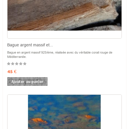
Bague argent massif et...
Bague en argent massif 925/ème, réalisée avec du véritable corail rouge de
Méditerranée.
Prix
45 €
Ajouter au panier