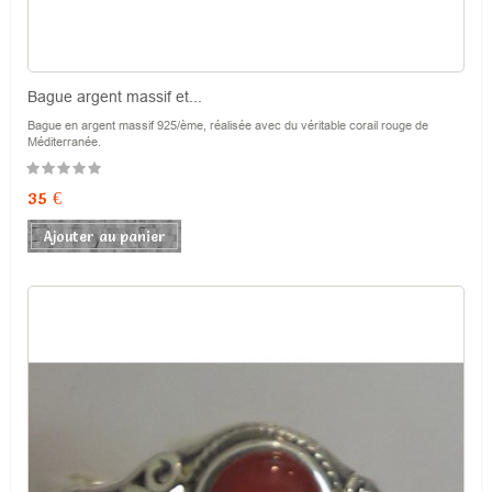
Bague argent massif et...
Bague en argent massif 925/ème, réalisée avec du véritable corail rouge de
Méditerranée.
Prix
35 €
Ajouter au panier