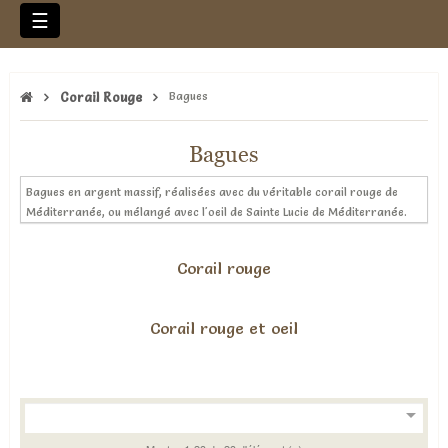
Basculer
☰
la
navigation
Corail Rouge
Bagues
Bagues
Bagues en argent massif, réalisées avec du véritable corail rouge de
Méditerranée, ou mélangé avec l'oeil de Sainte Lucie de Méditerranée.
Corail rouge
Corail rouge et oeil
