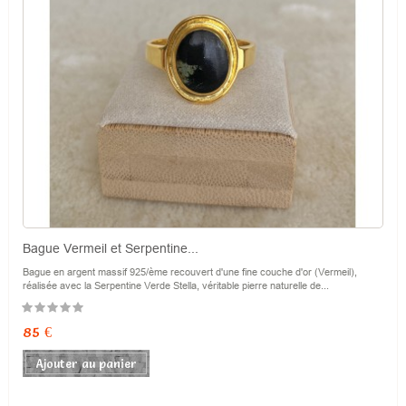
Bague Vermeil et Serpentine...
Bague en argent massif 925/ème recouvert d'une fine couche d'or (Vermeil),
réalisée avec la Serpentine Verde Stella, véritable pierre naturelle de...
Prix
85 €
Ajouter au panier