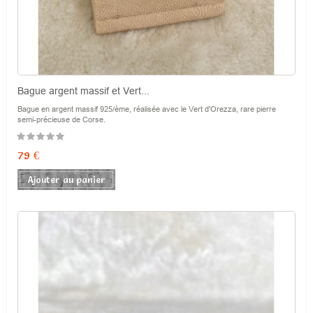
Bague argent massif et Vert...
Bague en argent massif 925/ème, réalisée avec le Vert d'Orezza, rare pierre
semi-précieuse de Corse.
Prix
79 €
Ajouter au panier