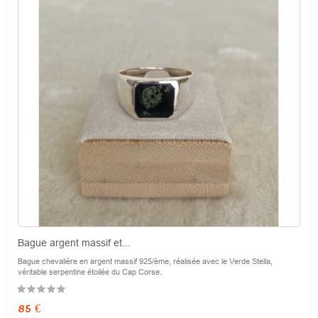
Bague argent massif et...
Bague chevalière en argent massif 925/ème, réalisée avec le Verde Stella,
véritable serpentine étoilée du Cap Corse.
Prix
85 €