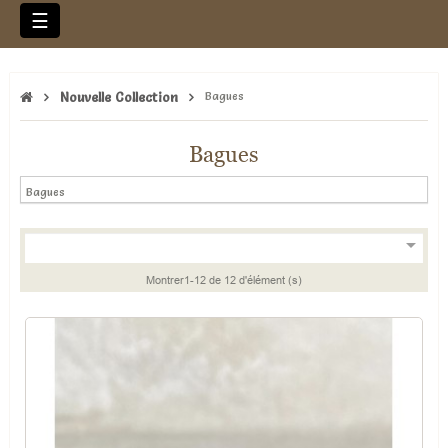
Basculer
☰
la
navigation
Nouvelle Collection
Bagues
Bagues
Bagues

Montrer1-12 de 12 d'élément (s)