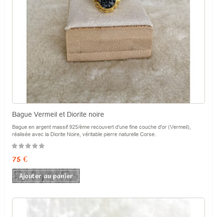
Bague Vermeil et Diorite noire
Bague en argent massif 925/ème recouvert d'une fine couche d'or (Vermeil),
réalisée avec la Diorite Noire, véritable pierre naturelle Corse.
Prix
75 €
Ajouter au panier