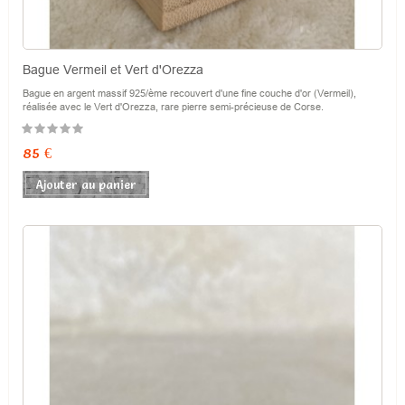
Bague Vermeil et Vert d'Orezza
Bague en argent massif 925/ème recouvert d'une fine couche d'or (Vermeil),
réalisée avec le Vert d'Orezza, rare pierre semi-précieuse de Corse.
Prix
85 €
Ajouter au panier