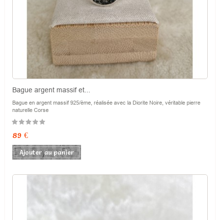
Bague argent massif et...
Bague en argent massif 925/ème, réalisée avec la Diorite Noire, véritable pierre
naturelle Corse
Prix
89 €
Ajouter au panier