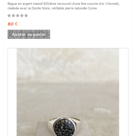
Bague en argent massif 925/ème recouvert d'une fine couche d'or (Vermeil),
réalisée avec la Diorite Noire, véritable pierre naturelle Corse
Prix
80 €
Ajouter au panier