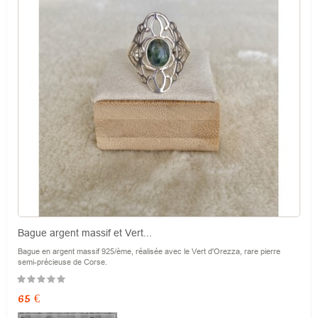
Bague argent massif et Vert...
Bague en argent massif 925/ème, réalisée avec le Vert d'Orezza, rare pierre
semi-précieuse de Corse.
Prix
65 €