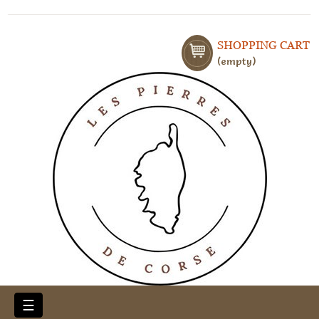
SHOPPING CART
empty
Toggle
☰
navigation