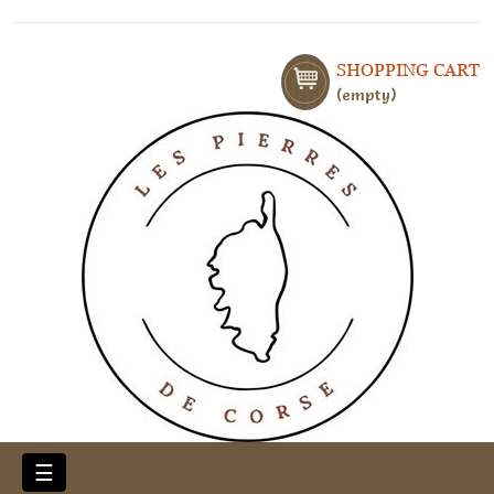
SHOPPING CART
empty
Toggle
☰
navigation