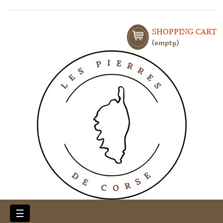
SHOPPING CART
empty
Toggle
☰
navigation