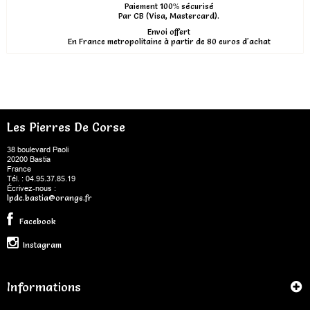
Paiement 100% sécurisé
Par CB (Visa, Mastercard).
Envoi offert
En France metropolitaine à partir de 80 euros d'achat
Les Pierres De Corse
38 boulevard Paoli
20200 Bastia
France
Tél. : 04.95.37.85.19
Écrivez-nous :
lpdc.bastia@orange.fr
Facebook
Instagram
Informations