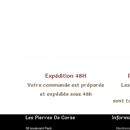
Expédition 48H
Votre commande est préparée
Les
et expédiée sous 48h
sont t
Les Pierres De Corse
Informa
38 boulevard Paoli
Mentions