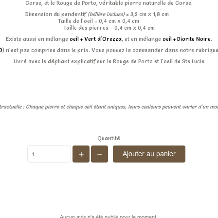
Corse, et le Rouge de Porto, véritable pierre naturelle de Corse.
Dimension du pendentif
(bélière incluse)
= 3,3 cm x 1,8 cm
Taille de l'oeil = 0,4 cm x 0,4 cm
Taille des pierres = 0,4 cm x 0,4 cm
Existe aussi en mélange
oeil + Vert d'Orezza
, et en mélange
oeil + Diorite Noire
.
0
) n'est pas comprise dans le prix. Vous pouvez la commander dans notre rubriqu
Livré avec le dépliant explicatif sur le Rouge de Porto et l'oeil de Ste Lucie
ractuelle : Chaque pierre et chaque oeil étant uniques, leurs couleurs peuvent varier d'un mo
Quantité
Ajouter au panier
Aucun avis n'a été publié pour le moment.