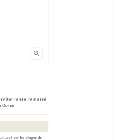

e Méditerranée ramassé
e Corse.
ramassé sur les plages de