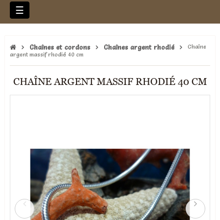
Basculer
☰
la
navigation
Chaînes et cordons
Chaînes argent rhodié
Chaîne
argent massif rhodié 40 cm
CHAÎNE ARGENT MASSIF RHODIÉ 40 CM