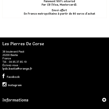
Paiement 100% sécurisé
Par CB (Visa, Mastercard).
Envoi offert
En France metropolitaine à partir de 80 euros d'achat
Les Pierres De Corse
38 boulevard Paoli
20200 Bastia
France
Tél. : 04.95.37.85.19
Écrivez-nous :
lpdc.bastia@orange.fr
Facebook
Instagram
Informations