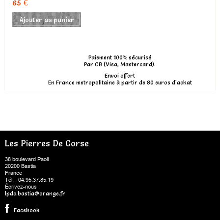
65 €
Ajouter au panier
Paiement 100% sécurisé
Par CB (Visa, Mastercard).
Envoi offert
En France metropolitaine à partir de 80 euros d'achat
Les Pierres De Corse
38 boulevard Paoli
20200 Bastia
France
Tél. : 04.95.37.85.19
Écrivez-nous :
lpdc.bastia@orange.fr
Facebook