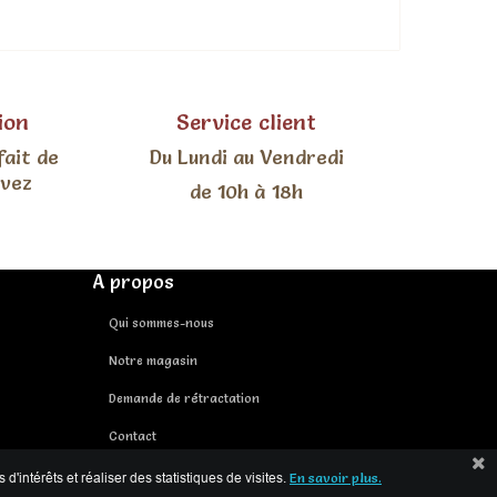
ion
Service client
fait de
Du Lundi au Vendredi
uvez
de 10h à 18h
A propos
Qui sommes-nous
Notre magasin
Demande de rétractation
Contact
'intérêts et réaliser des statistiques de visites.
En savoir plus.