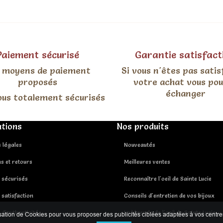
Paiement sécurisé
Garantie satisfact
 moyens de paiement
Si vous n'êtes pas satis
proposés
votre achat vous po
échanger
ous totalement sécurisés
tions
Nos produits
 légales
Nouveautés
ns et retours
Meilleures ventes
 sécurisés
Reconnaître l'oeil de Sainte Lucie
 satisfaction
Conseils d'entretien de vos bijoux
 d'authenticité
La légende de l'oeil de Sainte Lucie
isation de Cookies pour vous proposer des publicités ciblées adaptées à vos centres d