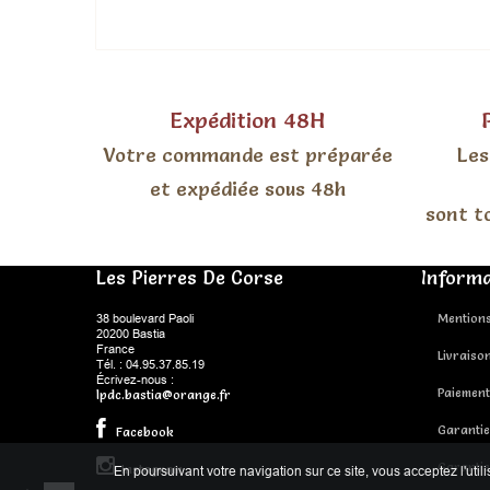
Expédition 48H
Votre commande est préparée
Les
et expédiée sous 48h
sont t
Les Pierres De Corse
Informa
38 boulevard Paoli
Mentions
20200 Bastia
France
Livraiso
Tél. : 04.95.37.85.19
Écrivez-nous :
Paiement
lpdc.bastia@orange.fr
Garantie
Facebook
Garantie
Instagram
En poursuivant votre navigation sur ce site, vous acceptez l'util