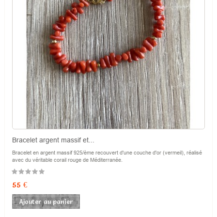
Bracelet argent massif et...
Bracelet en argent massif 925/ème recouvert d'une couche d'or (vermeil), réalisé
avec du véritable corail rouge de Méditerranée.
Prix
55 €
Ajouter au panier