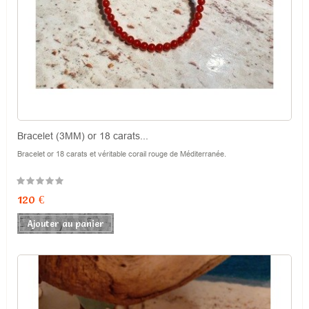
Bracelet (3MM) or 18 carats...
Bracelet or 18 carats et véritable corail rouge de Méditerranée.
Prix
120 €
Ajouter au panier