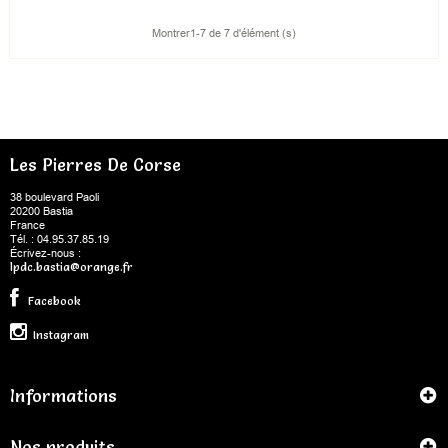
Montrer1-7 de 7 d'élément (s)
Les Pierres De Corse
38 boulevard Paoli
20200 Bastia
France
Tél. : 04.95.37.85.19
Écrivez-nous :
lpdc.bastia@orange.fr
Facebook
Instagram
Informations
Nos produits