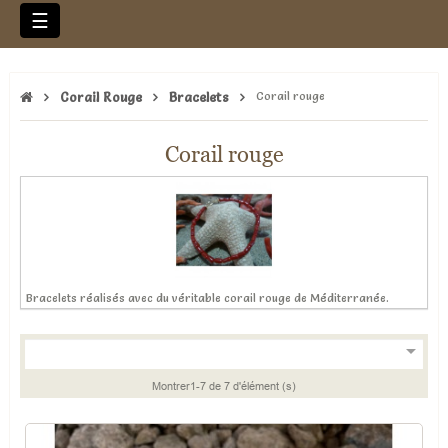
Basculer
☰
la
navigation
Corail Rouge
Bracelets
Corail rouge
Corail rouge
Bracelets réalisés avec du véritable corail rouge de Méditerranée.

Montrer1-7 de 7 d'élément (s)