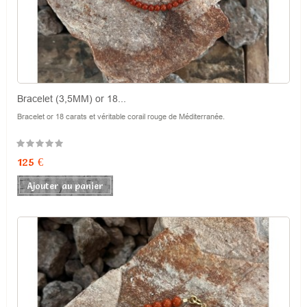
Bracelet (3,5MM) or 18...
Bracelet or 18 carats et véritable corail rouge de Méditerranée.
Prix
125 €
Ajouter au panier