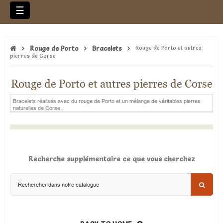
Basculer
☰
la
navigation
Rouge de Porto
Bracelets
Rouge de Porto et autres
pierres de Corse
Rouge de Porto et autres pierres de Corse
Bracelets réalisés avec du rouge de Porto et un mélange de véritables pierres
naturelles de Corse.
Recherche supplémentaire ce que vous cherchez