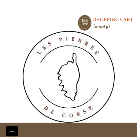
SHOPPING CART
empty
Toggle
☰
navigation