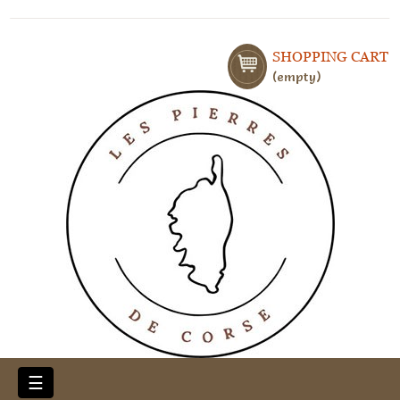
SHOPPING CART
empty
Toggle
☰
navigation