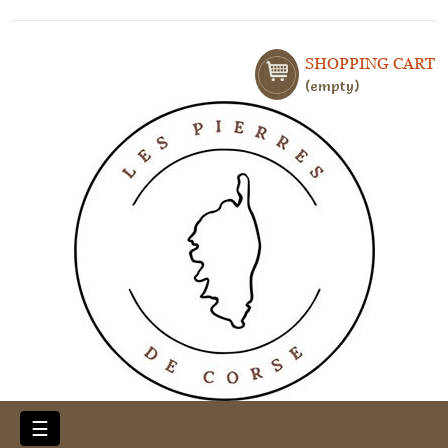
SHOPPING CART
empty
Toggle
☰
navigation