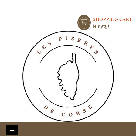
SHOPPING CART
empty
Toggle
☰
navigation