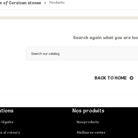
x of Corsican stones
Pendants
Search again what you are loo
BACK TO HOME
tions
Nos produits
 légales
Newproducts
ns et retours
Meilleures ventes