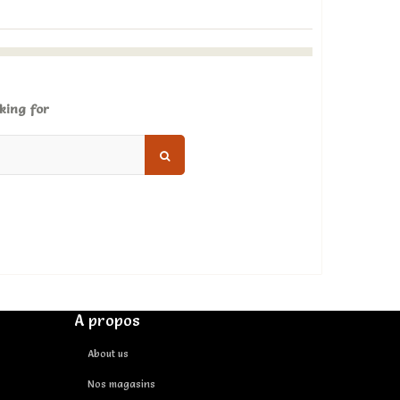
king for
A propos
About us
Nos magasins